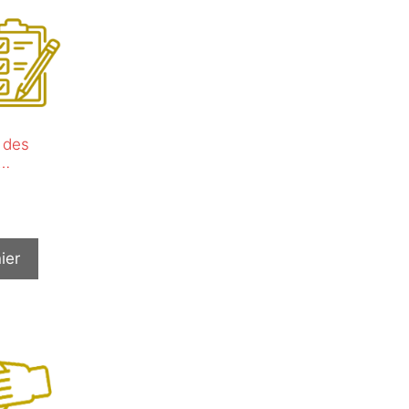
 des
i…
ier