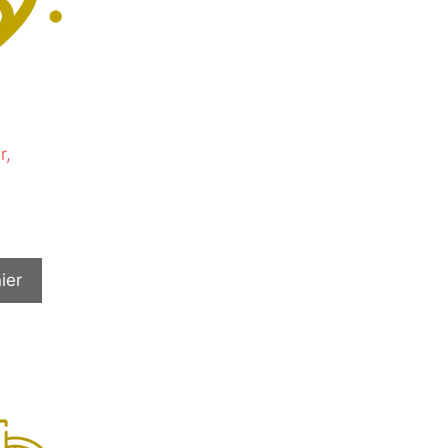
r,
ier