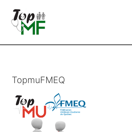
TopmuFMEQ