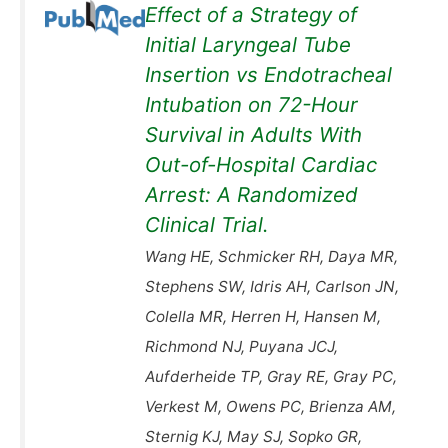
Effect of a Strategy of
Initial Laryngeal Tube
Insertion vs Endotracheal
Intubation on 72-Hour
Survival in Adults With
Out-of-Hospital Cardiac
Arrest: A Randomized
Clinical Trial.
Wang HE, Schmicker RH, Daya MR,
Stephens SW, Idris AH, Carlson JN,
Colella MR, Herren H, Hansen M,
Richmond NJ, Puyana JCJ,
Aufderheide TP, Gray RE, Gray PC,
Verkest M, Owens PC, Brienza AM,
Sternig KJ, May SJ, Sopko GR,