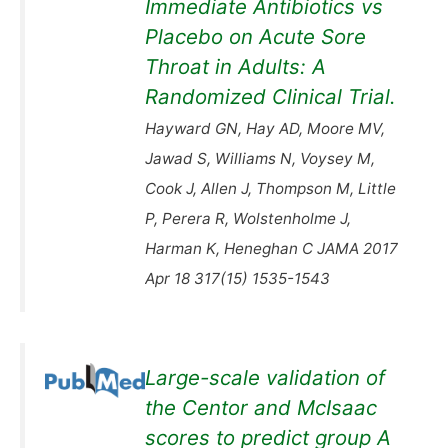
Immediate Antibiotics vs
Placebo on Acute Sore
Throat in Adults: A
Randomized Clinical Trial.
Hayward GN, Hay AD, Moore MV,
Jawad S, Williams N, Voysey M,
Cook J, Allen J, Thompson M, Little
P, Perera R, Wolstenholme J,
Harman K, Heneghan C JAMA 2017
Apr 18 317(15) 1535-1543
Large-scale validation of
the Centor and McIsaac
scores to predict group A