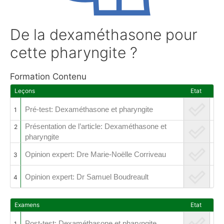
De la dexaméthasone pour
cette pharyngite ?
Formation Contenu
Leçons
Etat
Pré-test: Dexaméthasone et pharyngite
1
Présentation de l’article: Dexaméthasone et
2
pharyngite
Opinion expert: Dre Marie-Noëlle Corriveau
3
Opinion expert: Dr Samuel Boudreault
4
Examens
Etat
Post-test: Dexaméthasone et pharyngite
1