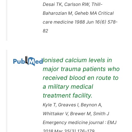
Desai TK, Carlson RW, Thill-
Baharozian M, Geheb MA Critical
care medicine 1988 Jun 16(6) 578-
82
Ionised calcium levels in
major trauma patients who
received blood en route to
a military medical
treatment facility.
Kyle T, Greaves I, Beynon A,
Whittaker V, Brewer M, Smith J
Emergency medicine journal : EMJ
2018 Mar 35(3) 176-179