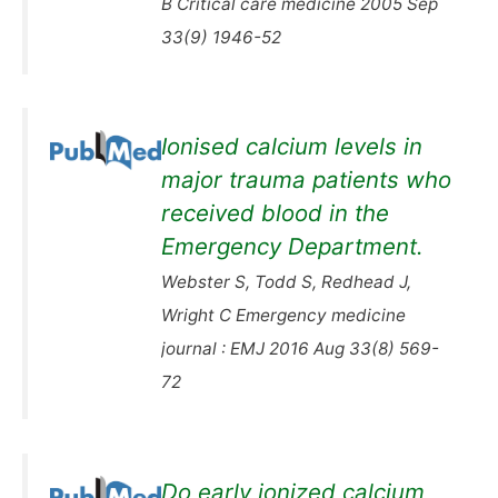
B Critical care medicine 2005 Sep
33(9) 1946-52
Ionised calcium levels in
major trauma patients who
received blood in the
Emergency Department.
Webster S, Todd S, Redhead J,
Wright C Emergency medicine
journal : EMJ 2016 Aug 33(8) 569-
72
Do early ionized calcium