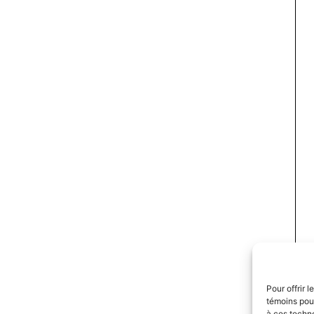
Pour offrir 
témoins pour
à ces techn