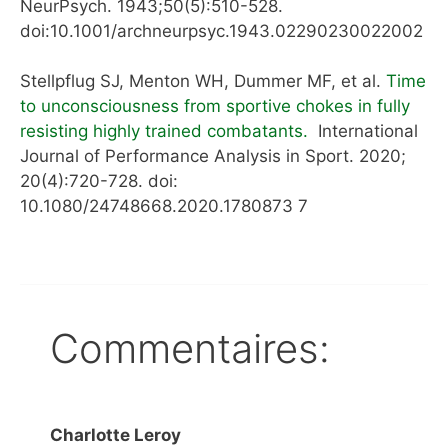
NeurPsych.
1943;50(5):510-528.
doi:10.1001/archneurpsyc.1943.02290230022002
Stellpflug SJ, Menton WH, Dummer MF, et al.
Time
to unconsciousness from sportive chokes in fully
resisting highly trained combatants.
International
Journal of Performance Analysis in Sport. 2020;
20(4):720-728. doi:
10.1080/24748668.2020.1780873 7
Commentaires:
Charlotte Leroy