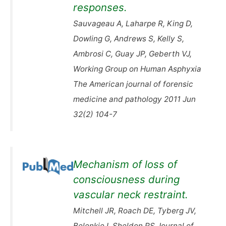
responses.
Sauvageau A, Laharpe R, King D,
Dowling G, Andrews S, Kelly S,
Ambrosi C, Guay JP, Geberth VJ,
Working Group on Human Asphyxia
The American journal of forensic
medicine and pathology 2011 Jun
32(2) 104-7
Mechanism of loss of
consciousness during
vascular neck restraint.
Mitchell JR, Roach DE, Tyberg JV,
Belenkie I, Sheldon RS Journal of