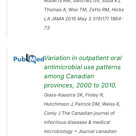
Roberts RM, Sanchez GV, Suda KJ,
Thomas A, Woo TM, Zetts RM, Hicks
LA JAMA 2016 May 3 315(17) 1864-
73
Variation in outpatient oral
antimicrobial use patterns
among Canadian
provinces, 2000 to 2010.
Glass-Kaastra SK, Finley R,
Hutchinson J, Patrick DM, Weiss K,
Conly J The Canadian journal of
infectious diseases & medical
microbiology = Journal canadien