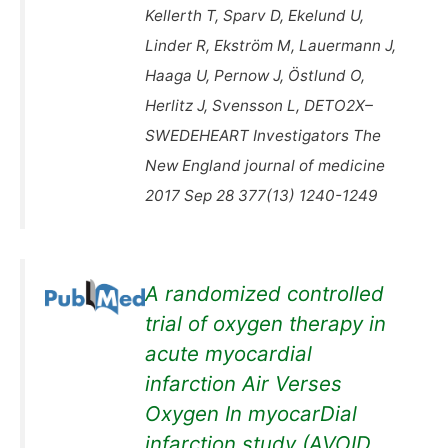
Kellerth T, Sparv D, Ekelund U,
Linder R, Ekström M, Lauermann J,
Haaga U, Pernow J, Östlund O,
Herlitz J, Svensson L, DETO2X–
SWEDEHEART Investigators The
New England journal of medicine
2017 Sep 28 377(13) 1240-1249
A randomized controlled
trial of oxygen therapy in
acute myocardial
infarction Air Verses
Oxygen In myocarDial
infarction study (AVOID