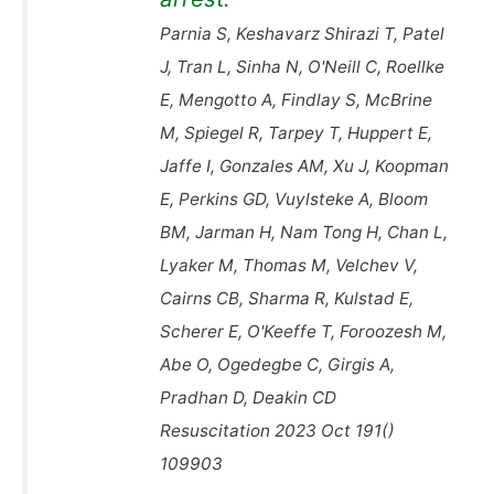
Parnia S, Keshavarz Shirazi T, Patel
J, Tran L, Sinha N, O'Neill C, Roellke
E, Mengotto A, Findlay S, McBrine
M, Spiegel R, Tarpey T, Huppert E,
Jaffe I, Gonzales AM, Xu J, Koopman
E, Perkins GD, Vuylsteke A, Bloom
BM, Jarman H, Nam Tong H, Chan L,
Lyaker M, Thomas M, Velchev V,
Cairns CB, Sharma R, Kulstad E,
Scherer E, O'Keeffe T, Foroozesh M,
Abe O, Ogedegbe C, Girgis A,
Pradhan D, Deakin CD
Resuscitation 2023 Oct 191()
109903