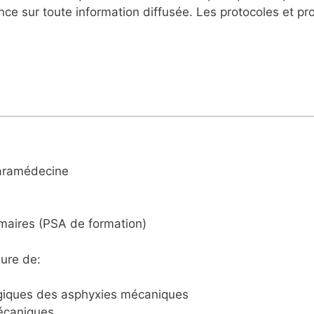
nce sur toute information diffusée. Les protocoles et p
, Msc Paramédecine
imaires (PSA de formation)
sure de:
giques des asphyxies mécaniques
mécaniques