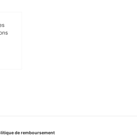
es
ions
litique de remboursement