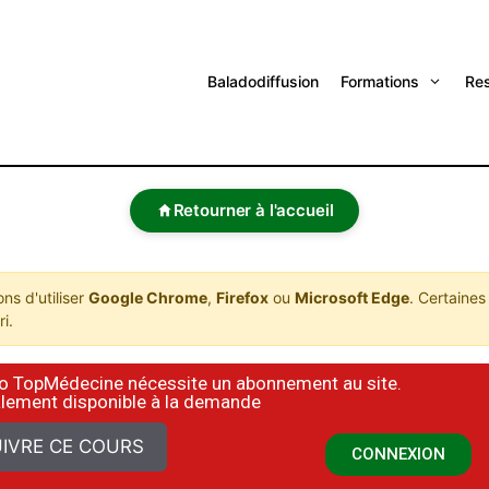
Baladodiffusion
Formations
Re
Retourner à l'accueil
s d'utiliser
Google Chrome
,
Firefox
ou
Microsoft Edge
. Certaines
i.
déo TopMédecine nécessite un abonnement au site.
alement disponible à la demande
IVRE CE COURS
CONNEXION