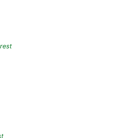
rest
st