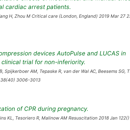
l cardiac arrest patients.
 Tang H, Zhou M Critical care (London, England) 2019 Mar 27 2
compression devices AutoPulse and LUCAS in
inical trial for non-inferiority.
, Spijkerboer AM, Tepaske R, van der Wal AC, Beesems SG, T
1 38(40) 3006-3013
ication of CPR during pregnancy.
ns KL, Tesoriero R, Malinow AM Resuscitation 2018 Jan 122()