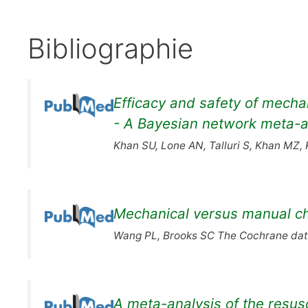
Bibliographie
Efficacy and safety of mecha
- A Bayesian network meta-a
Khan SU, Lone AN, Talluri S, Khan MZ,
Mechanical versus manual ch
Wang PL, Brooks SC The Cochrane dat
A meta-analysis of the resus