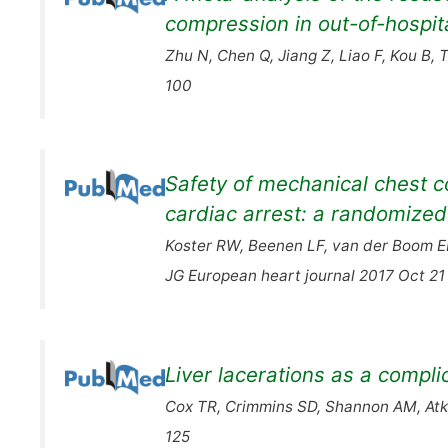
compression in out-of-hospita
Zhu N, Chen Q, Jiang Z, Liao F, Kou B,
100
Safety of mechanical chest 
cardiac arrest: a randomized cl
Koster RW, Beenen LF, van der Boom EB
JG European heart journal 2017 Oct 2
Liver lacerations as a compl
Cox TR, Crimmins SD, Shannon AM, Atki
125