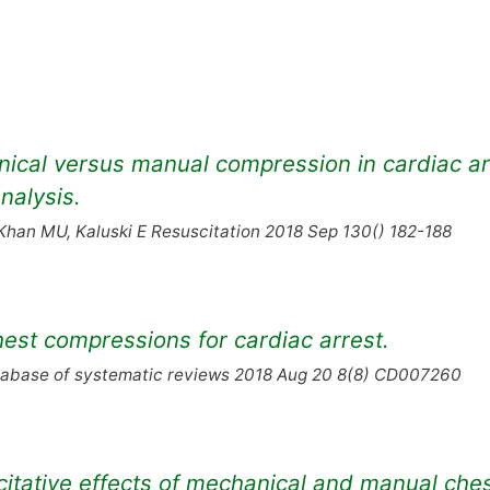
nical versus manual compression in cardiac ar
nalysis.
 Khan MU, Kaluski E Resuscitation 2018 Sep 130() 182-188
est compressions for cardiac arrest.
abase of systematic reviews 2018 Aug 20 8(8) CD007260
citative effects of mechanical and manual che