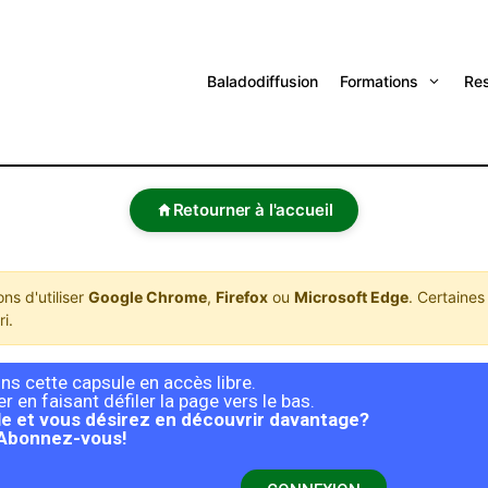
Baladodiffusion
Formations
Re
Retourner à l'accueil
s d'utiliser
Google Chrome
,
Firefox
ou
Microsoft Edge
. Certaines
i.
s cette capsule en accès libre.
 en faisant défiler la page vers le bas.
e et vous désirez en découvrir davantage?
Abonnez-vous!