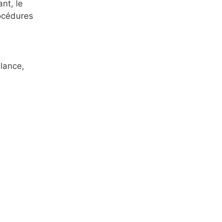
nt, le
rocédures
ulance,