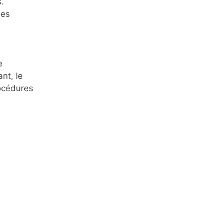
s.
des
e
nt, le
rocédures