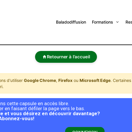
Baladodiffusion
Formations
Re
Retourner à l'accueil
s d'utiliser
Google Chrome
,
Firefox
ou
Microsoft Edge
. Certaines
i.
s cette capsule en accès libre.
 en faisant défiler la page vers le bas.
e et vous désirez en découvrir davantage?
Abonnez-vous!