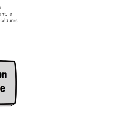
e
nt, le
rocédures