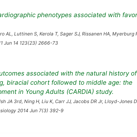
ocardiographic phenotypes associated with favo
ro AL, Luttinen S, Kerola T, Sager SJ, Rissanen HA, Myerburg 
11 Jun 14 123(23) 2666-73
outcomes associated with the natural history of
g, biracial cohort followed to middle age: the
pment in Young Adults (CARDIA) study.
lsh JA 3rd, Ning H, Liu K, Carr JJ, Jacobs DR Jr, Lloyd-Jones 
ysiology 2014 Jun 7(3) 392-9