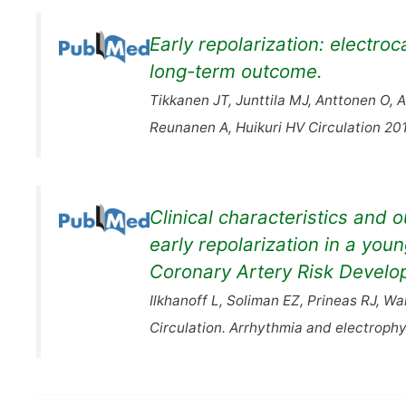
Early repolarization: electr
long-term outcome.
Tikkanen JT, Junttila MJ, Anttonen O, A
Reunanen A, Huikuri HV Circulation 20
Clinical characteristics and 
early repolarization in a youn
Coronary Artery Risk Develo
Ilkhanoff L, Soliman EZ, Prineas RJ, Wa
Circulation. Arrhythmia and electroph