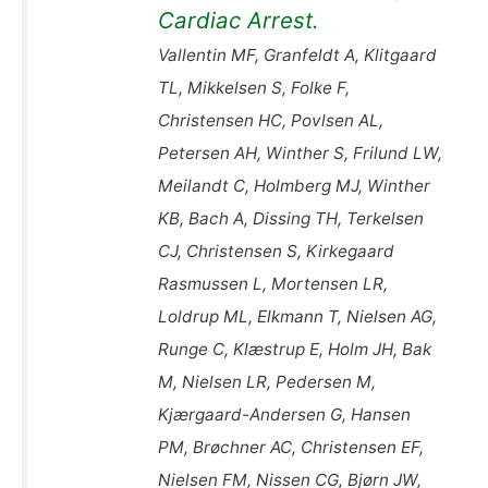
Cardiac Arrest.
Vallentin MF, Granfeldt A, Klitgaard
TL, Mikkelsen S, Folke F,
Christensen HC, Povlsen AL,
Petersen AH, Winther S, Frilund LW,
Meilandt C, Holmberg MJ, Winther
KB, Bach A, Dissing TH, Terkelsen
CJ, Christensen S, Kirkegaard
Rasmussen L, Mortensen LR,
Loldrup ML, Elkmann T, Nielsen AG,
Runge C, Klæstrup E, Holm JH, Bak
M, Nielsen LR, Pedersen M,
Kjærgaard-Andersen G, Hansen
PM, Brøchner AC, Christensen EF,
Nielsen FM, Nissen CG, Bjørn JW,