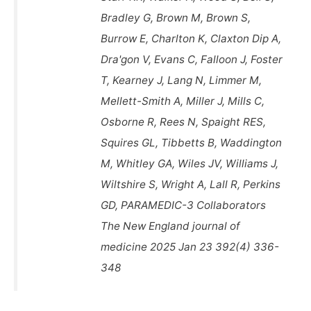
Bradley G, Brown M, Brown S,
Burrow E, Charlton K, Claxton Dip A,
Dra'gon V, Evans C, Falloon J, Foster
T, Kearney J, Lang N, Limmer M,
Mellett-Smith A, Miller J, Mills C,
Osborne R, Rees N, Spaight RES,
Squires GL, Tibbetts B, Waddington
M, Whitley GA, Wiles JV, Williams J,
Wiltshire S, Wright A, Lall R, Perkins
GD, PARAMEDIC-3 Collaborators
The New England journal of
medicine 2025 Jan 23 392(4) 336-
348