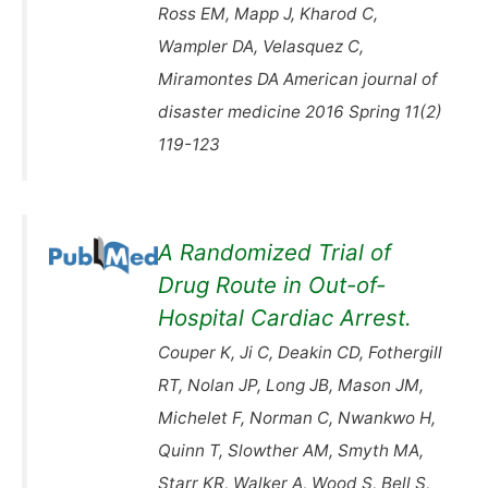
Ross EM, Mapp J, Kharod C,
Wampler DA, Velasquez C,
Miramontes DA American journal of
disaster medicine 2016 Spring 11(2)
119-123
A Randomized Trial of
Drug Route in Out-of-
Hospital Cardiac Arrest.
Couper K, Ji C, Deakin CD, Fothergill
RT, Nolan JP, Long JB, Mason JM,
Michelet F, Norman C, Nwankwo H,
Quinn T, Slowther AM, Smyth MA,
Starr KR, Walker A, Wood S, Bell S,