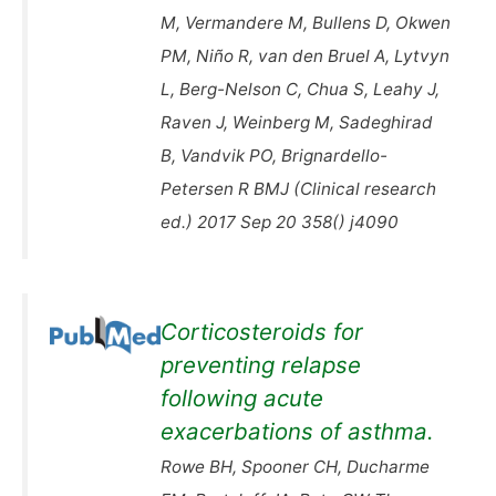
M, Vermandere M, Bullens D, Okwen
PM, Niño R, van den Bruel A, Lytvyn
L, Berg-Nelson C, Chua S, Leahy J,
Raven J, Weinberg M, Sadeghirad
B, Vandvik PO, Brignardello-
Petersen R BMJ (Clinical research
ed.) 2017 Sep 20 358() j4090
Corticosteroids for
preventing relapse
following acute
exacerbations of asthma.
Rowe BH, Spooner CH, Ducharme