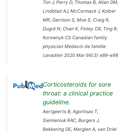
Ton J, Perry D, Thomas B, Allan GM,
Lindblad AJ, McCormack J, Kolber
MR, Garrison S, Moe S, Craig R,
Dugré N, Chan K, Finley CR, Ting R,
Korownyk CS Canadian family
physician Medecin de famille
canadien 2020 Mar 66(3) e89-e98
Corticosteroids for sore
throat: a clinical practice
guideline.
Aertgeerts B, Agoritsas T,
Siemieniuk RAC, Burgers J,
Bekkering GE, Merglen A, van Driel