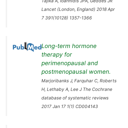
Tajika A, Ioannidis JPA, Geddes JR
Lancet (London, England) 2018 Apr
7 391(10128) 1357-1366
Long-term hormone
therapy for
perimenopausal and
postmenopausal women.
Marjoribanks J, Farquhar C, Roberts
H, Lethaby A, Lee J The Cochrane
database of systematic reviews
2017 Jan 17 1(1) CD004143