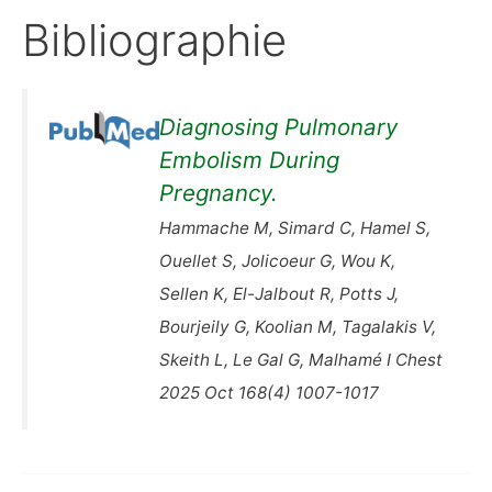
Bibliographie
Diagnosing Pulmonary
Embolism During
Pregnancy.
Hammache M, Simard C, Hamel S,
Ouellet S, Jolicoeur G, Wou K,
Sellen K, El-Jalbout R, Potts J,
Bourjeily G, Koolian M, Tagalakis V,
Skeith L, Le Gal G, Malhamé I Chest
2025 Oct 168(4) 1007-1017