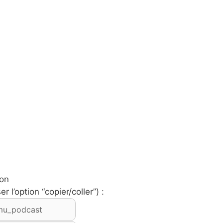
ion
 l’option “copier/coller”) :